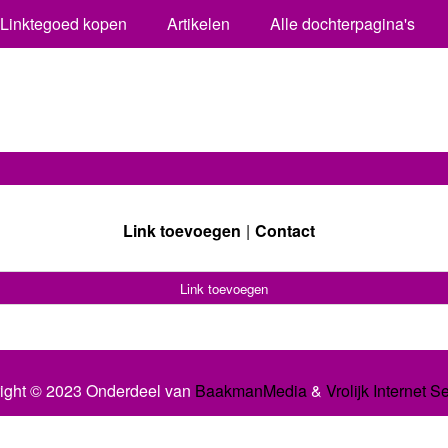
Linktegoed kopen
Artikelen
Alle dochterpagina's
Link toevoegen
Contact
Link toevoegen
ight © 2023 Onderdeel van
BaakmanMedia
&
Vrolijk Internet S